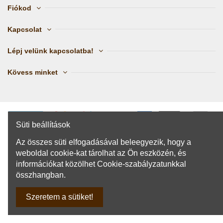
Fiókod
Kapcsolat
Lépj velünk kapcsolatba!
Kövess minket
Süti beállítások
2023 Copyright © szivacspalota.hu | Webáruház
Az összes süti elfogadásával beleegyezik, hogy a
rendszerek ❤️-vel és szakértelmmel
Webstartconsulting.hu
weboldal cookie-kat tárolhat az Ön eszközén, és
információkat közölhet Cookie-szabályzatunkkal
összhangban.
Szeretem a sütiket!