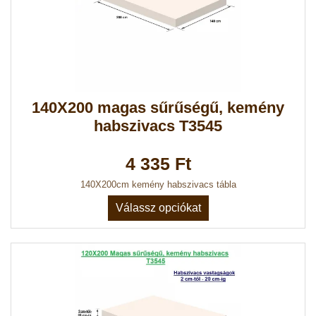
140X200 magas sűrűségű, kemény
habszivacs T3545
4 335 Ft
140X200cm kemény habszivacs tábla
Válassz opciókat