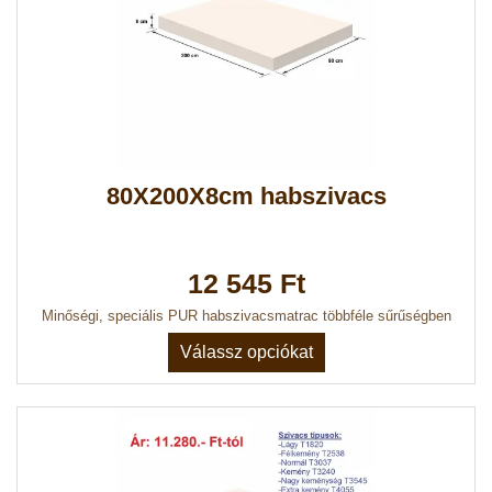
80X200X8cm habszivacs
12 545 Ft
Minőségi, speciális PUR habszivacsmatrac többféle sűrűségben
Válassz opciókat