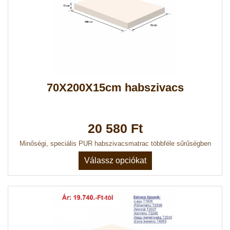
70X200X15cm habszivacs
20 580 Ft
Minőségi, speciális PUR habszivacsmatrac többféle sűrűségben
Válassz opciókat