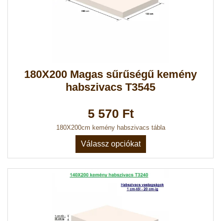
180X200 Magas sűrűségű kemény
habszivacs T3545
5 570 Ft
180X200cm kemény habszivacs tábla
Válassz opciókat