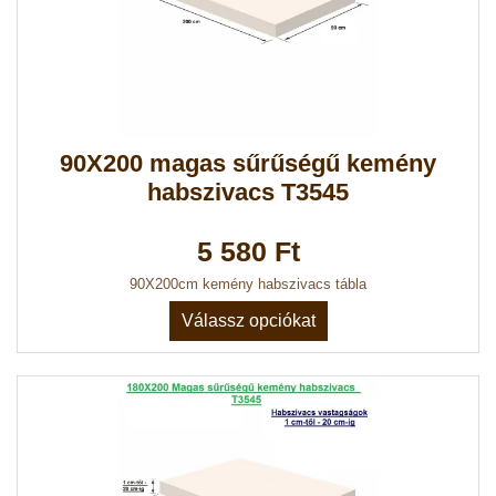
90X200 magas sűrűségű kemény
habszivacs T3545
5 580 Ft
90X200cm kemény habszivacs tábla
Válassz opciókat