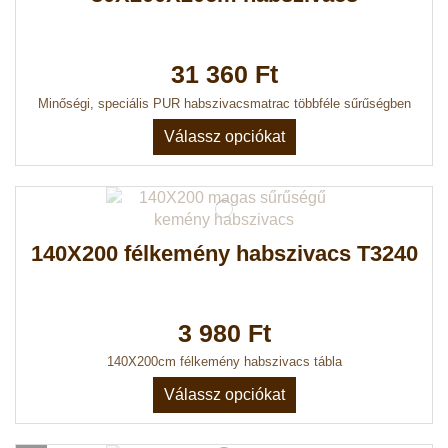
31 360 Ft
Minőségi, speciális PUR habszivacsmatrac többféle sűrűségben
Válassz opciókat
140X200 félkemény habszivacs T3240
3 980 Ft
140X200cm félkemény habszivacs tábla
Válassz opciókat