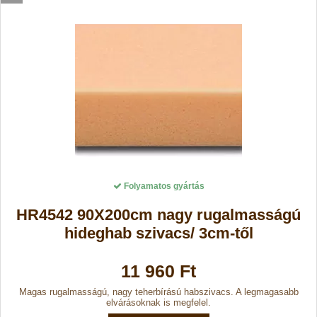
Folyamatos gyártás
HR4542 90X200cm nagy rugalmasságú
hideghab szivacs/ 3cm-től
11 960 Ft
Magas rugalmasságú, nagy teherbírású habszivacs. A legmagasabb
elvárásoknak is megfelel.