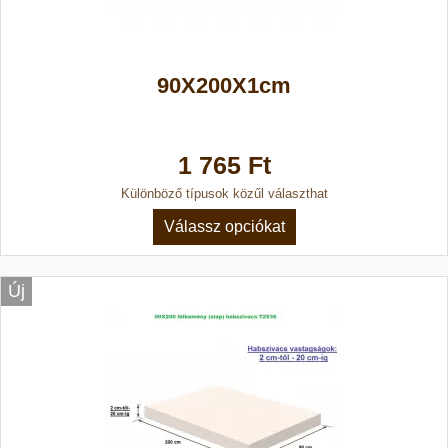
90X200X1cm
1 765 Ft
Különböző típusok közűl választhat
Válassz opciókat
Új