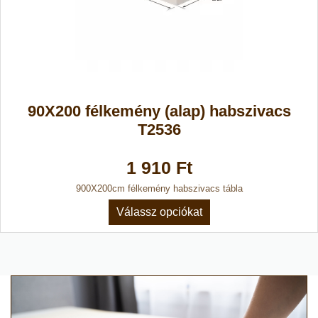
90X200 félkemény (alap) habszivacs
T2536
1 910 Ft
900X200cm félkemény habszivacs tábla
Válassz opciókat