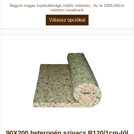
Nagyon magas kopásállóságú műbőr méteráru. Az ár 100X140cm
méretre vonatkozik
Válassz opciókat
90X200 heterogén szivacs R120/1cm-től