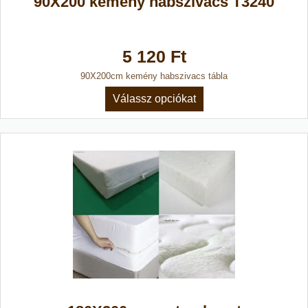
90X200 kemény habszivacs T3240
5 120 Ft
90X200cm kemény habszivacs tábla
Válassz opciókat