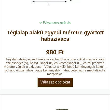
Folyamatos gyártás
Téglalap alakú egyedi méretre gyártott
habszivacs
980 Ft
Téglalap alakú, egyedi méretre vágható habszivacs Add meg a kívánt
szélességet (A), hosszúságot (B) és vastagságot (C), és mi precízen
méretre vágjuk a szivacsot. Válassz a különböző keménységek közül –
puhább ülőpárnához, vagy keményebb matracbetéthez is megtalálod a
megfelelőt.
Válassz opciókat