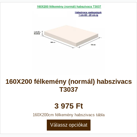
160X200 félkemény (normál) habszivacs
T3037
3 975 Ft
160X200cm félkemény habszivacs tábla
Válassz opciókat