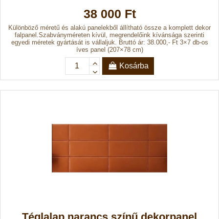
38 000 Ft
Különböző méretű és alakú panelekből állítható össze a komplett dekor
falpanel.Szabványméreten kívül, megrendelőink kívánsága szerinti
egyedi méretek gyártását is vállaljuk. Bruttó ár: 38.000,- Ft 3×7 db-os
íves panel (207×78 cm)
Kosárba
Téglalap narancs színű dekorpanel