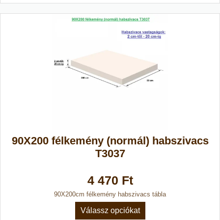
90X200 félkemény (normál) habszivacs
T3037
4 470 Ft
90X200cm félkemény habszivacs tábla
Válassz opciókat