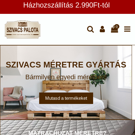
Házhozszállítás 2.990Ft-tól
0
SZIVACS MÉRETRE GYÁRTÁS
Bármilyen egyedi méretben!
Mutasd a termékeket
MATRACHUZAT MÉRETRE?