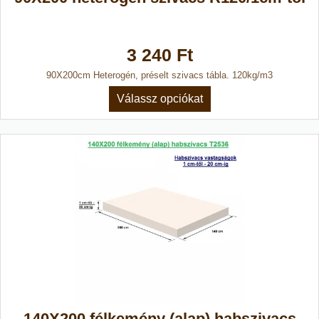
3 240 Ft
90X200cm Heterogén, préselt szivacs tábla. 120kg/m3
Válassz opciókat
140X200 félkemény (alap) habszivacs