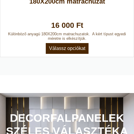
180X200cm matrachuzat
16 000 Ft
Különböző anyagú 180X200cm matrachuzatok. A kért típust egyedi
méretre is elkészítjük.
Válassz opciókat
DECORFALPANELEK
SZÉLES VÁLASZTÉKA