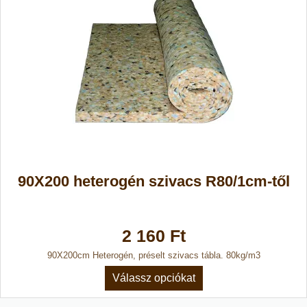
90X200 heterogén szivacs R80/1cm-től
2 160 Ft
90X200cm Heterogén, préselt szivacs tábla. 80kg/m3
Válassz opciókat