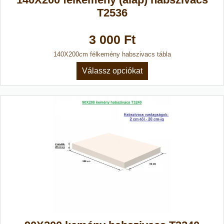
T2536
3 000 Ft
140X200cm félkemény habszivacs tábla
Válassz opciókat