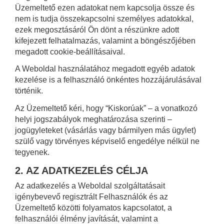
Üzemeltető ezen adatokat nem kapcsolja össze és
nem is tudja összekapcsolni személyes adatokkal,
ezek megosztásáról Ön dönt a részünkre adott
kifejezett felhatalmazás, valamint a böngészőjében
megadott cookie-beállításaival.
A Weboldal használatához megadott egyéb adatok
kezelése is a felhasználó önkéntes hozzájárulásával
történik.
Az Üzemeltető kéri, hogy “Kiskorúak” – a vonatkozó
helyi jogszabályok meghatározása szerinti –
jogügyleteket (vásárlás vagy bármilyen más ügylet)
szülő vagy törvényes képviselő engedélye nélkül ne
tegyenek.
2. AZ ADATKEZELÉS CÉLJA
Az adatkezelés a Weboldal szolgáltatásait
igénybevevő regisztrált Felhasználók és az
Üzemeltető közötti folyamatos kapcsolatot, a
felhasználói élmény javítását, valamint a