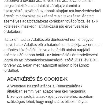
beleértve a további adatfelvételt és adattovábbítást is –
megszünteti és az adatokat zárolja, valamint a
tiltakozásról, továbbá az annak alapján tett intézkedésekről
értesíti mindazokat, akik részére a tiltakozással érintett
személyes adatot/adatokat korábban továbbította, és akik
kötelesek intézkedni a tiltakozási jog érvényesítése
érdekében.
Ha az érintett az Adatkezelő döntésével nem ért egyet,
illetve ha az Adatkezelő a határidőt elmulasztja, az érintett -
a döntés közlésétől, illetve a határidő utolsó napjától
számított 30 napon belül - az információs önrendelkezési
jogról és az információszabadságról szóló 2011. évi CXII.
törvény 22. §-ban meghatározott módon bírósághoz
fordulhat.
ADATKÉRÉS ÉS COOKIE-K
A Weboldal használatához a Felhasználónak
általában semmilyen adatot nem kell megadnia.
Bizonyos szolgáltatások igénybevételéhez azonban
szükséges lehet, hogy meghatározott személyes