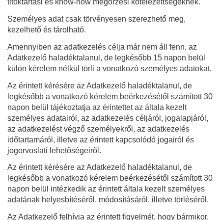
titoktartási és know-how megőrzési kötelezettségeknek.
Személyes adat csak törvényesen szerezhető meg,
kezelhető és tárolható.
Amennyiben az adatkezelés célja már nem áll fenn, az
Adatkezelő haladéktalanul, de legkésőbb 15 napon belül
külön kérelem nélkül törli a vonatkozó személyes adatokat.
Az érintett kérésére az Adatkezelő haladéktalanul, de
legkésőbb a vonatkozó kérelem beérkezésétől számított 30
napon belül tájékoztatja az érintettet az általa kezelt
személyes adatairól, az adatkezelés céljáról, jogalapjáról,
az adatkezelést végző személyekről, az adatkezelés
időtartamáról, illetve az érintett kapcsolódó jogairól és
jogorvoslati lehetőségeiről.
Az érintett kérésére az Adatkezelő haladéktalanul, de
legkésőbb a vonatkozó kérelem beérkezésétől számított 30
napon belül intézkedik az érintett általa kezelt személyes
adatának helyesbítéséről, módosításáról, illetve törléséről.
Az Adatkezelő felhívja az érintett figyelmét, hogy bármikor,