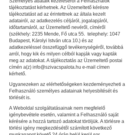
Személyes adataik kezeléséről a Felhasználók
tájékoztatást kérhetnek. Az Üzemeltető kérésre
tájékoztatást ad az érintettnek az általa kezelt
adatairól, az adatkezelés céljáról, jogalapjáról,
időtartamáról, az Üzemeltető nevéről, címéről
(székhely: 2235 Mende, Fő utca 55. telephely: 1047
Budapest, Károlyi István utca 10.) és az
adatkezeléssel összefüggő tevékenységéről, továbbá
arról, hogy kik és milyen célból kapják vagy kapták
meg az adatokat. A tájékoztatás az Üzemeltető postai
címén a(z) info@szivacspalota.hu e-mail címen
kérhető.
Ugyanezeken az elérhetőségeken kezdeményezheti a
Felhasználó személyes adatainak helyesbítését és
törlését is.
A Weboldal szolgáltatásainak nem megfelelő
igénybevétele esetén, valamint a Felhasználó saját
kérésére a hozzá tartozó adatokat töröljük. A törlésre a
törlési igény megkezdésétől számított következő
munkanapot követő 24 órán belül kerül sor.