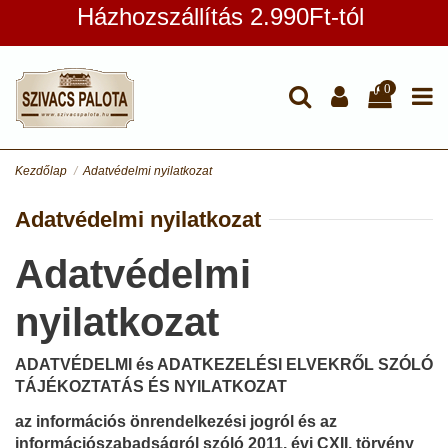
Házhozszállítás 2.990Ft-tól
0
Kezdőlap
Adatvédelmi nyilatkozat
Adatvédelmi nyilatkozat
Adatvédelmi
nyilatkozat
ADATVÉDELMI és ADATKEZELÉSI ELVEKRŐL SZÓLÓ
TÁJÉKOZTATÁS ÉS NYILATKOZAT
az információs önrendelkezési jogról és az
információszabadságról szóló 2011. évi CXII. törvény