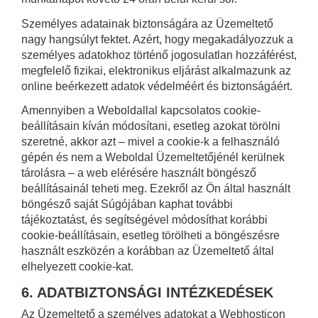
Személyes adatainak biztonságára az Üzemeltető
nagy hangsúlyt fektet. Azért, hogy megakadályozzuk a
személyes adatokhoz történő jogosulatlan hozzáférést,
megfelelő fizikai, elektronikus eljárást alkalmazunk az
online beérkezett adatok védelméért és biztonságáért.
Amennyiben a Weboldallal kapcsolatos cookie-
beállításain kíván módosítani, esetleg azokat törölni
szeretné, akkor azt – mivel a cookie-k a felhasználó
gépén és nem a Weboldal Üzemeltetőjénél kerülnek
tárolásra – a web elérésére használt böngésző
beállításainál teheti meg. Ezekről az Ön által használt
böngésző saját Súgójában kaphat további
tájékoztatást, és segítségével módosíthat korábbi
cookie-beállításain, esetleg törölheti a böngészésre
használt eszközén a korábban az Üzemeltető által
elhelyezett cookie-kat.
6. ADATBIZTONSÁGI INTÉZKEDÉSEK
Az Üzemeltető a személyes adatokat a Webhosticon