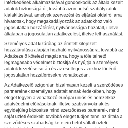
intézkedések alkalmazásával gondoskodik az általa kezelt
adatok biztonságáról, továbbá azon belső szabályzatok
kialakításával, amelyek szervezési és eljárási oldalról arra
hivatottak, hogy megakadályozzák az adatokhoz való
jogosulatlan hozzáférést, nyilvánosságra hozatalt, illetve
általában a jogosulatlan adatkezelést, illetve felhasználást.
Személyes adat kizárólag az érintett kifejezett
hozzájárulása alapján hozható nyilvánosságra, továbbá az
Adatkezelő kötelezi magát arra, hogy a tőle telhető
legmagasabb védelmet biztosítja és nyújtja a személyes
adatok kezelése során és az esetleges azokhoz történő
jogosulatlan hozzáférésekre vonatkozóan.
Az Adatkezelő szigorúan bizalmasan kezeli a szerződéses
partnereinek személyes adatait annak érdekében, hogy
eleget tegyen a vonatkozó európai uniós és nemzetközi
adatvédelmi előírásoknak, illetve szabványoknak és
egyidejűleg biztosítsa mind szerződéses partnerei-, mind
saját üzleti érdekeit, továbbá eleget tudjon tenni az általa a
szerződéses szabadság keretein belül vállalt üzleti