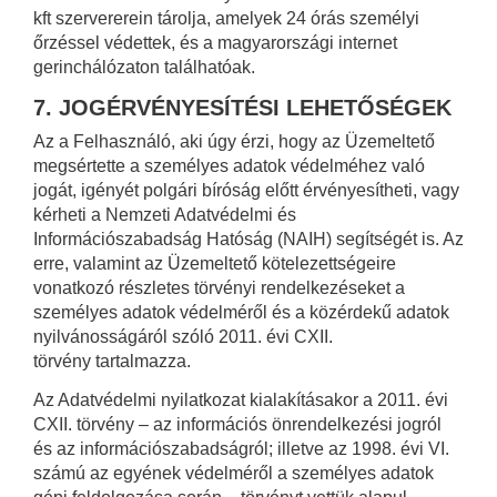
kft szervererein tárolja, amelyek 24 órás személyi
őrzéssel védettek, és a magyarországi internet
gerinchálózaton találhatóak.
7. JOGÉRVÉNYESÍTÉSI LEHETŐSÉGEK
Az a Felhasználó, aki úgy érzi, hogy az Üzemeltető
megsértette a személyes adatok védelméhez való
jogát, igényét polgári bíróság előtt érvényesítheti, vagy
kérheti a Nemzeti Adatvédelmi és
Információszabadság Hatóság (NAIH) segítségét is. Az
erre, valamint az Üzemeltető kötelezettségeire
vonatkozó részletes törvényi rendelkezéseket a
személyes adatok védelméről és a közérdekű adatok
nyilvánosságáról szóló 2011. évi CXII.
törvény tartalmazza.
Az Adatvédelmi nyilatkozat kialakításakor a 2011. évi
CXII. törvény – az információs önrendelkezési jogról
és az információszabadságról; illetve az 1998. évi VI.
számú az egyének védelméről a személyes adatok