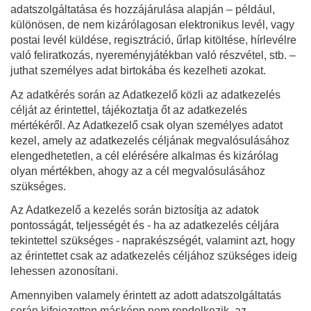
adatszolgáltatása és hozzájárulása alapján – például,
különösen, de nem kizárólagosan elektronikus levél, vagy
postai levél küldése, regisztráció, űrlap kitöltése, hírlevélre
való feliratkozás, nyereményjátékban való részvétel, stb. –
juthat személyes adat birtokába és kezelheti azokat.
Az adatkérés során az Adatkezelő közli az adatkezelés
célját az érintettel, tájékoztatja őt az adatkezelés
mértékéről. Az Adatkezelő csak olyan személyes adatot
kezel, amely az adatkezelés céljának megvalósulásához
elengedhetetlen, a cél elérésére alkalmas és kizárólag
olyan mértékben, ahogy az a cél megvalósulásához
szükséges.
Az Adatkezelő a kezelés során biztosítja az adatok
pontosságát, teljességét és - ha az adatkezelés céljára
tekintettel szükséges - naprakészségét, valamint azt, hogy
az érintettet csak az adatkezelés céljához szükséges ideig
lehessen azonosítani.
Amennyiben valamely érintett az adott adatszolgáltatás
során kifejezetten másképp nem rendelkezik, az