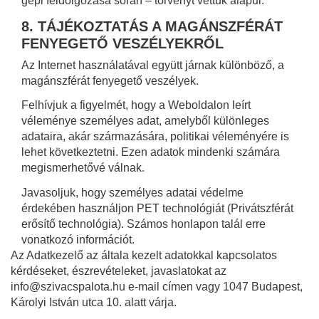
gépi feldolgozása során – törvényt vettük alapul.
8. TÁJÉKOZTATÁS A MAGÁNSZFÉRÁT
FENYEGETŐ VESZÉLYEKRŐL
Az Internet használatával együtt járnak különböző, a
magánszférát fenyegető veszélyek.
Felhívjuk a figyelmét, hogy a Weboldalon leírt
véleménye személyes adat, amelyből különleges
adataira, akár származására, politikai véleményére is
lehet következtetni. Ezen adatok mindenki számára
megismerhetővé válnak.
Javasoljuk, hogy személyes adatai védelme
érdekében használjon PET technológiát (Privátszférát
erősítő technológia). Számos honlapon talál erre
vonatkozó információt.
Az Adatkezelő az általa kezelt adatokkal kapcsolatos
kérdéseket, észrevételeket, javaslatokat az
info@szivacspalota.hu e-mail címen vagy 1047 Budapest,
Károlyi István utca 10. alatt várja.