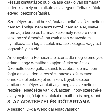
készült kimutatások publikálása csak olyan formában
történik, amely nem alkalmas az egyes Felhasználók
egyedi beazonosítására.
Személyes adatait hozzájárulása nélkül az Üzemeltető
nem továbbítja, nem teszi közzé, nem adja el, illetve
nem adja bérbe és harmadik személy részére nem
teszi hozzáférhetővé, ha csak ezen Adatvédelmi
nyilatkozatban foglalt célok miatt szükséges, vagy azt
jogszabály írja elő.
Amennyiben a Felhasználó azért adta meg személyes
adatait, hogy e-mailben kapjon tájékoztatást az
Üzemeltető szolgáltatásairól, továbbra is e-mailben
fogja ezt elküldeni a részére, hacsak kifejezetten
ennek az ellenkezőjét nem kéri. Egyéb esetben,
amikor személyes adatait adja meg az Üzemeltető
részére, lehetősége van kiválasztani, hogy szeretné-e
az ilyen jellegű tájékoztatókat e-mailben is megkapni.
3. AZ ADATKEZELÉS IDŐTARTAMA
A session ID-k a Weboldal elhagyásakor