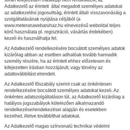
Adatkezelő az érintett által megadott személyes adatokat
az adatkezelési jogosultság, érintett általi visszavonásáig a
szolgáltatásának nyújtása céljából (a
www.meteraruwebaruhaz.hu elnevezésű weboldal teljes
körű használata pl. regisztráció, vásárlás érdekében)
kezeli és használhatja fel.
Az Adatkezelő rendelkezésére bocsátott személyes adatok
kizárólag abban az esetben adhatóak tovább harmadik
személy részére, ha az érintett ehhez előzetesen és
kifejezetten írásban hozzájárult, vagy törvény az
adattovábbítást elrendeli.
Az Adatkezelő főszabály szerint csak az önkéntesen
rendelkezésére bocsátott személyes adatokat kezeli. Az
önkéntes adatszolgáltatáson túl, az Adatkezelő kizárólag a
hatályos jogszabályok kötelezően alkalmazandó
rendelkezése/rendekezései alapján és esetekben
kezelhet, illetve továbbíthat adatokat.
Az Adatkezelő magas színvonalú technikai védelmi