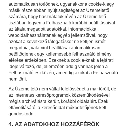
automatikusan törlődnek, ugyanakkor a cookie-k egy
másik része abban nyújt segítséget az Üzemeltető
számára, hogy használatuk révén az Üzemeltető
tisztában legyen a Felhasználó korábbi beállításaival,
az általa megadott adatokkal, információkkal,
weboldalhasználatának egyéb jellemzőivel, hogy
azokat a következő látogatáskor ne kelljen ismét
megadnia, valamint beállításai automatikusan
betöltődjenek egy kellemesebb felhasználó élmény
elérése érdekében. Ezeknek a cookie-knak a lejárati
ideje változó, de jellemzően addig vannak jelen a
Felhasználó eszközén, ameddig azokat a Felhasználó
nem törli.
Az Üzemeltető nem vállal felelősséget a már törölt, de
az internetes keresőprogramok közreműködésével
mégis archiválásra került, korábbi oldalaiért. Ezek
eltávolításáról a keresőoldal működtetőjének kell
gondoskodni.
4. AZ ADATOKHOZ HOZZÁFÉRŐK