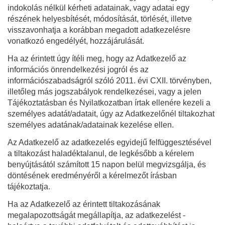
indokolás nélkül kérheti adatainak, vagy adatai egy
részének helyesbítését, módosítását, törlését, illetve
visszavonhatja a korábban megadott adatkezelésre
vonatkozó engedélyét, hozzájárulását.
Ha az érintett úgy ítéli meg, hogy az Adatkezelő az
információs önrendelkezési jogról és az
információszabadságról szóló 2011. évi CXII. törvényben,
illetőleg más jogszabályok rendelkezései, vagy a jelen
Tájékoztatásban és Nyilatkozatban írtak ellenére kezeli a
személyes adatát/adatait, úgy az Adatkezelőnél tiltakozhat
személyes adatának/adatainak kezelése ellen.
Az Adatkezelő az adatkezelés egyidejű felfüggesztésével
a tiltakozást haladéktalanul, de legkésőbb a kérelem
benyújtásától számított 15 napon belül megvizsgálja, és
döntésének eredményéről a kérelmezőt írásban
tájékoztatja.
Ha az Adatkezelő az érintett tiltakozásának
megalapozottságát megállapítja, az adatkezelést -