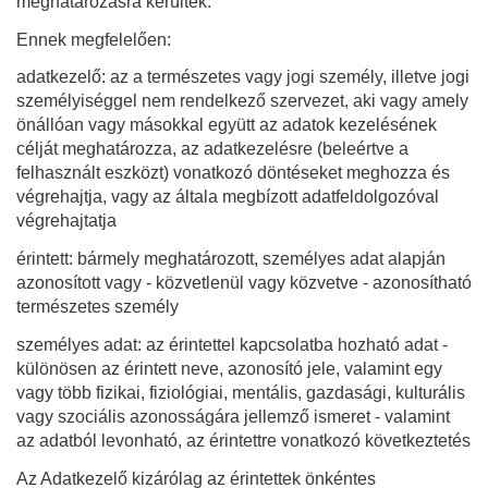
meghatározásra kerültek.
Ennek megfelelően:
adatkezelő
: az a természetes vagy jogi személy, illetve jogi
személyiséggel nem rendelkező szervezet, aki vagy amely
önállóan vagy másokkal együtt az adatok kezelésének
célját meghatározza, az adatkezelésre (beleértve a
felhasznált eszközt) vonatkozó döntéseket meghozza és
végrehajtja, vagy az általa megbízott adatfeldolgozóval
végrehajtatja
érintett
: bármely meghatározott, személyes adat alapján
azonosított vagy - közvetlenül vagy közvetve - azonosítható
természetes személy
személyes adat
: az érintettel kapcsolatba hozható adat -
különösen az érintett neve, azonosító jele, valamint egy
vagy több fizikai, fiziológiai, mentális, gazdasági, kulturális
vagy szociális azonosságára jellemző ismeret - valamint
az adatból levonható, az érintettre vonatkozó következtetés
Az Adatkezelő kizárólag az érintettek önkéntes