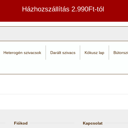
Házhozszállítás 2.990Ft-tól
Heterogén szivacsok
Darált szivacs
Kókusz lap
Bútorsz
Fiókod
Kapcsolat