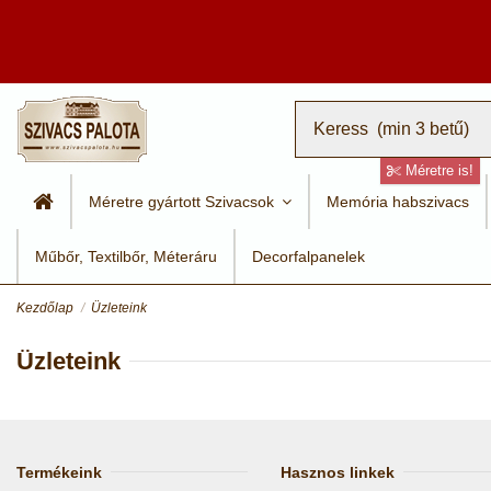
Méretre is!
Méretre gyártott Szivacsok
Memória habszivacs
Műbőr, Textilbőr, Méteráru
Decorfalpanelek
Kezdőlap
Üzleteink
Üzleteink
Termékeink
Hasznos linkek